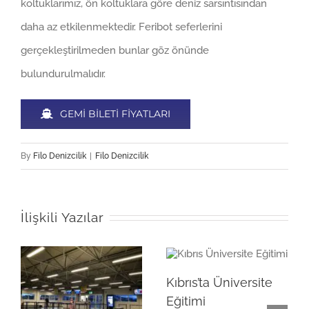
koltuklarımız, ön koltuklara göre deniz sarsıntısından
daha az etkilenmektedir. Feribot seferlerini
gerçekleştirilmeden bunlar göz önünde
bulundurulmalıdır.
GEMI BILETI FIYATLARI
By
Filo Denizcilik
|
Filo Denizcilik
İlişkili Yazılar
Kıbrıs’ta Üniversite
Eğitimi