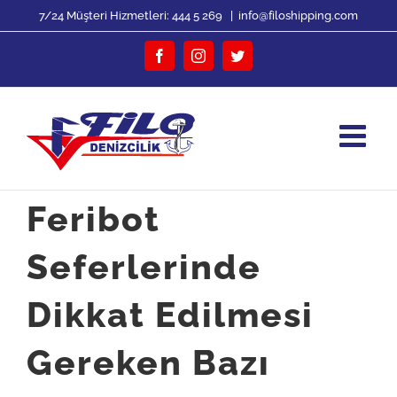
Skip
7/24 Müşteri Hizmetleri:
444 5 269
|
info@filoshipping.com
to
Facebook
Instagram
Twitter
content
Feribot
Seferlerinde
Dikkat Edilmesi
Gereken Bazı