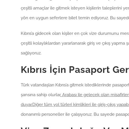
çeşitli amaçlar ile gitmek isteyen kişilerin taleplerini ye
yön en uygun seferlere bilet temin ediyoruz. Bu sayede k
Kıbrıs’a gidecek olan kişiler en çok vize durumunu mera
çeşitli kolaylıklardan yararlanarak giriş ve çıkış yapma 
sağlıyoruz.
Kıbrıs İçin Pasaport Ger
Türk vatandaşları Kıbrıs’a gitmek istediklerinde pasaport
şansına sahip olurlar
. Arabası ile gelecek olan misafirler
duyar.Diğer tüm yol türleri kimlikleri ile giriş-çıkış yapabi
donanımlı personeller ile çalışıyoruz. Bu sayede pasapo