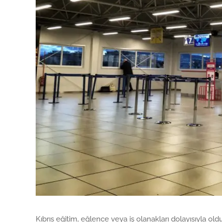
Kıbrıs eğitim, eğlence veya iş olanakları dolayısıyla old