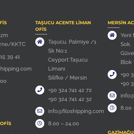
FIS
TAŞUCU ACENTE LIMAN
MERSIN AC
OFIS
izm
Yeni
Taşucu, Palmiye /1
irne/KKTC
Sok.
Sk No:1
Güve
15 39 41
Ceyport Taşucu
Blok
shipping.com
Limanı
+90 3
Silifke / Mersin
.00
+90 3
+90 324 741 42 72
info@
+90 324 741 42 32
8.00 
info@filoshipping.com
8.00 – 24.00
OFIS
GAZIMAĞU