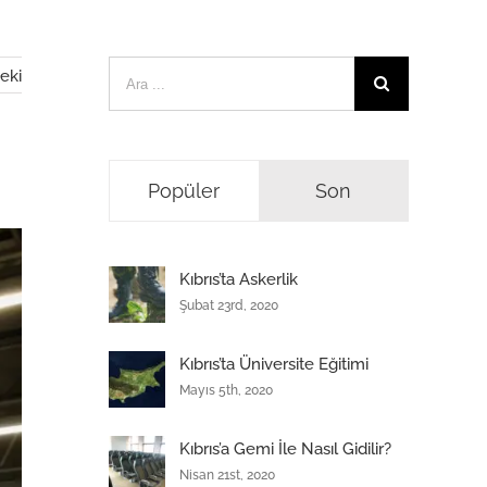
Ara:
eki
Popüler
Son
Kıbrıs’ta Askerlik
Şubat 23rd, 2020
Kıbrıs’ta Üniversite Eğitimi
Mayıs 5th, 2020
Kıbrıs’a Gemi İle Nasıl Gidilir?
Nisan 21st, 2020