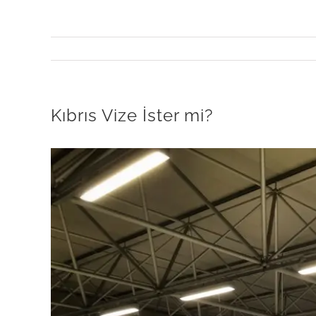
Kıbrıs Vize İster mi?
View
Larger
Image