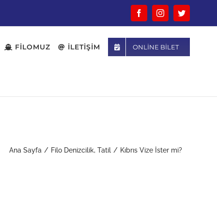
Facebook
Instagram
Twitter
FİLOMUZ
İLETİŞİM
ONLINE BILET
Ana Sayfa
/
Filo Denizcilik
,
Tatil
/
Kıbrıs Vize İster mi?