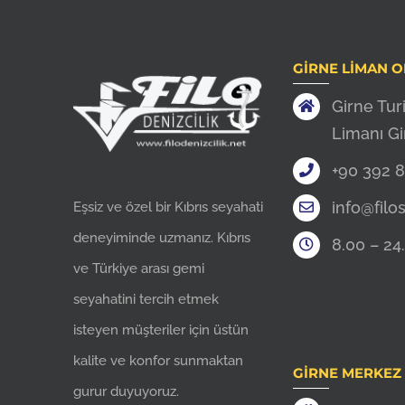
GIRNE LIMAN O
Girne Tur
Limanı G
+90 392 8
info@filo
Eşsiz ve özel bir Kıbrıs seyahati
deneyiminde uzmanız. Kıbrıs
8.00 – 24
ve Türkiye arası gemi
seyahatini tercih etmek
isteyen müşteriler için üstün
kalite ve konfor sunmaktan
GIRNE MERKEZ 
gurur duyuyoruz.