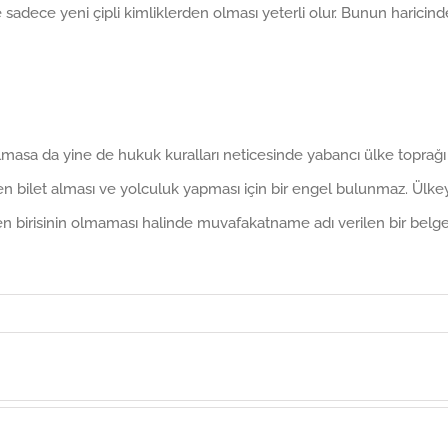
e sadece yeni çipli kimliklerden olması yeterli olur. Bunun haricind
yılmasa da yine de hukuk kuralları neticesinde yabancı ülke toprağı
den bilet alması ve yolculuk yapması için bir engel bulunmaz. Ülke
nden birisinin olmaması halinde muvafakatname adı verilen bir belg