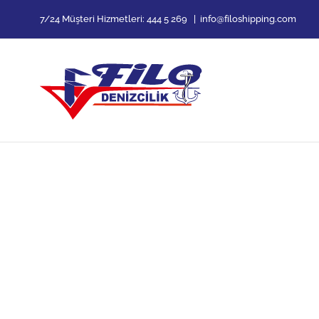
Skip
7/24 Müşteri Hizmetleri:
444 5 269
|
info@filoshipping.com
to
content