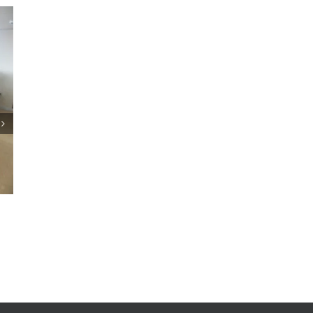
Mersin-Gazimagosa Hattı Online Gemi Bileti
Satışı
Nisan 19th, 2020
|
Yorum yok