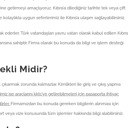
rine getirmeyi amaçlıyoruz. Kıbrıs’a dilediğiniz tarihte tek veya çift
olaylıkla uygun seferlerimiz ile Kıbrıs’a ulaşım sağlayabilirsiniz.
k ederler. Türk vatandaşları yavru vatan olarak kabul edilen Kıbrıs
şansına sahiptir. Firma olarak bu konuda da bilgi ve işlem desteği
ekli Midir?
 çıkarmak zorunda kalmazlar. Kimlikleri ile giriş ve çıkış yapma
imiz ise araçlarını kktc’ye getirebilmeleri için pasaporta ihtiyaç
lirler.
Firmamızdan bu konuda gereken bilgilerin alınması için
rt veya vize konusunda tüm işlemler hakkında bilgi alabilirsiniz.