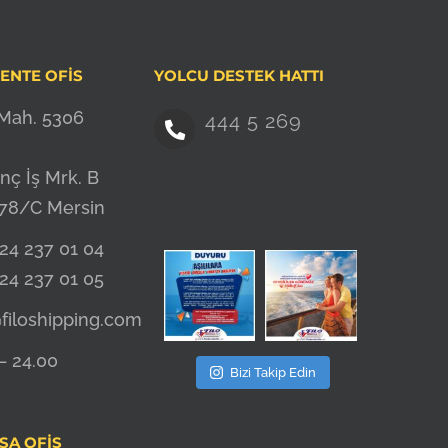
ENTE OFIS
YOLCU DESTEK HATTI
 Mah. 5306
444 5 269
nç İş Mrk. B
 78/C Mersin
24 237 01 04
24 237 01 05
filoshipping.com
– 24.00
Bizi Takip Edin
SA OFIS