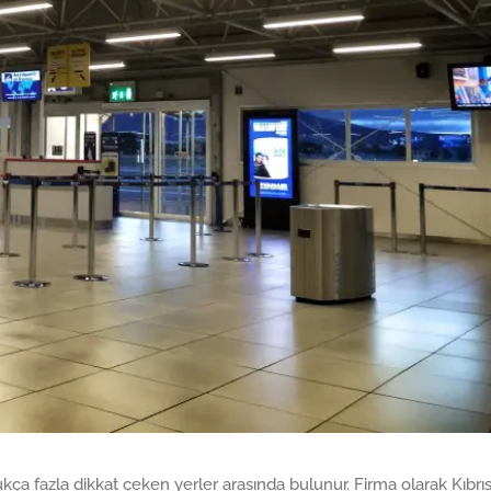
ukça fazla dikkat çeken yerler arasında bulunur. Firma olarak Kıbrıs