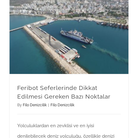
Feribot Seferlerinde Dikkat Edilmesi Gereken Bazı Noktalar
Feribot Seferlerinde Dikkat
Edilmesi Gereken Bazı Noktalar
By
Filo Denizcilik
|
Filo Denizcilik
Yolculuklardan en zevklisi ve en iyisi
denilebilecek deniz yolculuğu, özellikle denizi