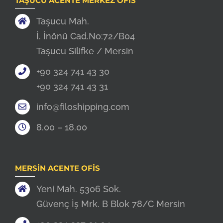
TAŞUCU ACENTE MERKEZ OFIS
Taşucu Mah.
İ. İnönü Cad.No:72/B04
Taşucu Silifke / Mersin
+90 324 741 43 30
+90 324 741 43 31
info@filoshipping.com
8.00 – 18.00
MERSIN ACENTE OFIS
Yeni Mah. 5306 Sok.
Güvenç İş Mrk. B Blok 78/C Mersin