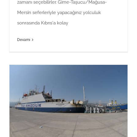
zamanı seçebilirler. Girne-Taşucu/Mağusa-
Mersin seferleriyle yapacağınız yolculuk
sonrasında Kıbrıs'a kolay
Devamı
Mersin-Gazimagosa Hattı Online Gemi Bileti Satışı